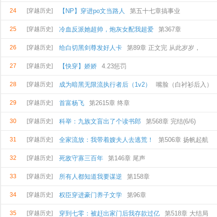
24
[穿越历史]
【NP】穿进po文当路人
第五十七章搞事业
25
[穿越历史]
冷血反派她超帅，炮灰女配我超爱
第367章
26
[穿越历史]
给白切黑剑尊发好人卡
第89章 正文完 从此岁岁，
27
[穿越历史]
【快穿】娇娇
4.23惩罚
28
[穿越历史]
成为暗黑无限流执行者后（1v2）
嘴脸（白衬衫后入）
29
[穿越历史]
首富杨飞
第2615章 终章
30
[穿越历史]
科举：九族文盲出了个读书郎
第568章 完结(6/6)
31
[穿越历史]
全家流放：我带着嫂夫人去逃荒！
第506章 扬帆起航
32
[穿越历史]
死敌守寡三百年
第146章 尾声
33
[穿越历史]
所有人都知道我要谋逆
第158章
34
[穿越历史]
权臣穿进豪门养子文学
第96章
35
[穿越历史]
穿到七零：被赶出家门后我存款过亿
第518章 大结局