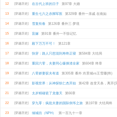
12
[穿越历史]
在古代上班的日子
第97章 大婚
13
[穿越历史]
重生七六之赤脚军医
第329章 番外一亲戚 在南如
14
[穿越历史]
雪复衔春
第126章 番外三·梦境
15
[穿越历史]
盲嫁
第91章 番外一不惊记忆
16
[穿越历史]
殿下万万不可！
第121章
17
[穿越历史]
快穿：路人只想混到寿终正寝
第584章 大结局
18
[穿越历史]
重回六零，夫妻同心爆捶渣全家
第604章 终章
19
[穿越历史]
八零娇妻驭夫有道
第305章 番外:肖景城vs王雪珊(终)
20
[穿越历史]
影视世界：从神探狄仁杰开始
第42章 改变天条，离开(
21
[穿越历史]
太岁精碰瓷了龙傲天
第66章
22
[穿越历史]
穿九零：疯批夫妻的国际倒爷之旅
第197章 大结局终
23
[穿越历史]
倾城坊（NPH）
第一百九十一章