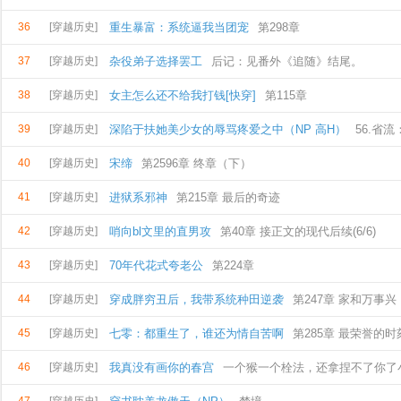
36
[穿越历史]
重生暴富：系统逼我当团宠
第298章
37
[穿越历史]
杂役弟子选择罢工
后记：见番外《追随》结尾。
38
[穿越历史]
女主怎么还不给我打钱[快穿]
第115章
39
[穿越历史]
深陷于扶她美少女的辱骂疼爱之中（NP 高H）
56.省
40
[穿越历史]
几把一边
宋缔
第2596章 终章（下）
41
[穿越历史]
进狱系邪神
第215章 最后的奇迹
42
[穿越历史]
哨向bl文里的直男攻
第40章 接正文的现代后续(6/6)
43
[穿越历史]
70年代花式夸老公
第224章
44
[穿越历史]
穿成胖穷丑后，我带系统种田逆袭
第247章 家和万事兴
45
[穿越历史]
七零：都重生了，谁还为情自苦啊
第285章 最荣誉的时
46
[穿越历史]
我真没有画你的春宫
一个猴一个栓法，还拿捏不了你了