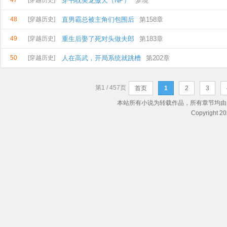
47
[穿越历史]
穿书耽美龙傲天（NP）
梦境
48
[穿越历史]
直男霸总被主角们包围后
第158章
49
[穿越历史]
重生后娶了死对头做夫郎
第183章
50
[穿越历史]
人在高武，开局系统就跳槽
第202章
第1 / 457页
首页
1
2
3
本站所有小说为转载作品，所有章节均由
Copyright 2