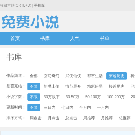
收藏本站(CRTL+D) |
手机版
首页
书库
人气
书单
书库
作品频道：
全部
玄幻奇幻
武侠仙侠
都市生活
穿越历史
科
是否完结：
不限
新书上传
情节展开
精彩纷呈
接近尾声
已
小说字数：
不限
30万以下
30-50万
50-100万
100-200万
2
更新时间：
不限
三日内
七日内
半月内
一月内
排序方式：
周点击
月点击
总点击
周推荐
月推荐
总推荐