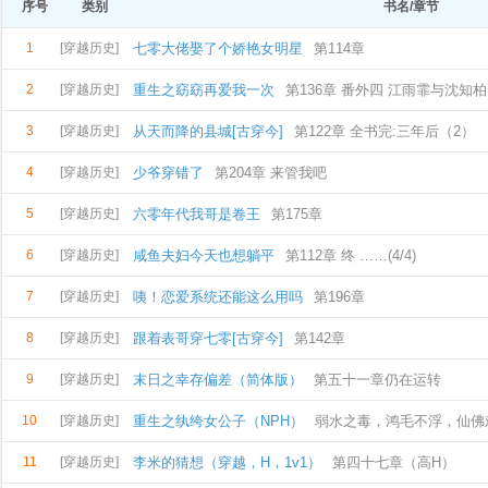
序号
类别
书名/章节
1
[穿越历史]
七零大佬娶了个娇艳女明星
第114章
2
[穿越历史]
重生之窈窈再爱我一次
第136章 番外四 江雨霏与沈知柏
3
[穿越历史]
从天而降的县城[古穿今]
第122章 全书完:三年后（2）
4
[穿越历史]
少爷穿错了
第204章 来管我吧
5
[穿越历史]
六零年代我哥是卷王
第175章
6
[穿越历史]
咸鱼夫妇今天也想躺平
第112章 终 ……(4/4)
7
[穿越历史]
咦！恋爱系统还能这么用吗
第196章
8
[穿越历史]
跟着表哥穿七零[古穿今]
第142章
9
[穿越历史]
末日之幸存偏差（简体版）
第五十一章仍在运转
10
[穿越历史]
重生之纨绔女公子（NPH）
弱水之毒，鸿毛不浮，仙佛
11
[穿越历史]
李米的猜想（穿越，H，1v1）
第四十七章（高H）