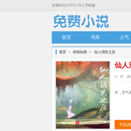
收藏本站(CRTL+D) |
手机版
首页
书库
人气
首页
>
武侠仙侠
>
仙人消失之后
仙人
分 类：
武
《仙
变，灵气衰
手机