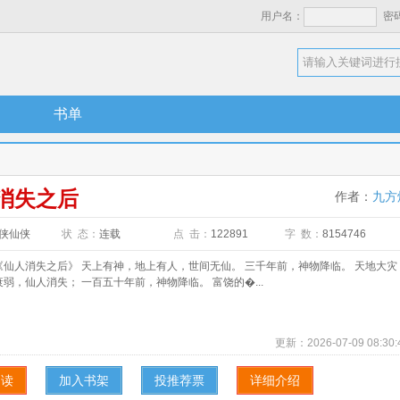
用户名：
密
书单
消失之后
作者：
九方
侠仙侠
状 态：
连载
点 击：
122891
字 数：
8154746
人消失之后》 天上有神，地上有人，世间无仙。 三千年前，神物降临。 天地大灾
弱，仙人消失； 一百五十年前，神物降临。 富饶的�...
更新：
2026-07-09 08:30:
阅读
加入书架
投推荐票
详细介绍