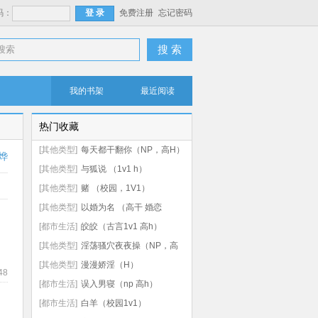
码：
免费注册
忘记密码
搜 索
我的书架
最近阅读
热门收藏
[其他类型]
每天都干翻你（NP，高H）
烨
[其他类型]
与狐说 （1v1 h）
[其他类型]
赌 （校园，1V1）
[其他类型]
以婚为名 （高干 婚恋
1v1）
[都市生活]
皎皎（古言1v1 高h）
[其他类型]
淫荡骚穴夜夜操（NP，高
H）
[其他类型]
漫漫娇淫（H）
48
[都市生活]
误入男寝（np 高h）
[都市生活]
白羊（校园1v1）