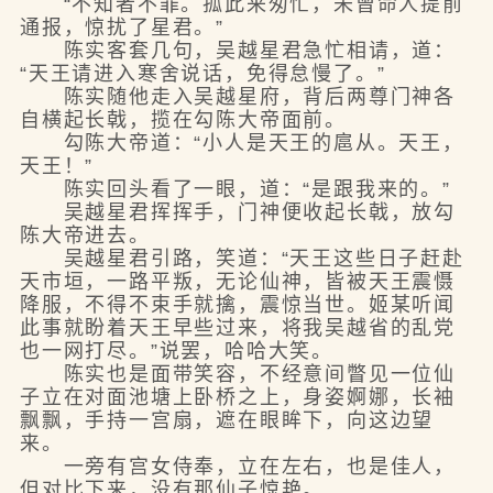
“不知者不罪。孤此来匆忙，未曾命人提前
通报，惊扰了星君。”
陈实客套几句，吴越星君急忙相请，道：
“天王请进入寒舍说话，免得怠慢了。”
陈实随他走入吴越星府，背后两尊门神各
自横起长戟，揽在勾陈大帝面前。
勾陈大帝道：“小人是天王的扈从。天王，
天王！”
陈实回头看了一眼，道：“是跟我来的。”
吴越星君挥挥手，门神便收起长戟，放勾
陈大帝进去。
吴越星君引路，笑道：“天王这些日子赶赴
天市垣，一路平叛，无论仙神，皆被天王震慑
降服，不得不束手就擒，震惊当世。姬某听闻
此事就盼着天王早些过来，将我吴越省的乱党
也一网打尽。”说罢，哈哈大笑。
陈实也是面带笑容，不经意间瞥见一位仙
子立在对面池塘上卧桥之上，身姿婀娜，长袖
飘飘，手持一宫扇，遮在眼眸下，向这边望
来。
一旁有宫女侍奉，立在左右，也是佳人，
但对比下来，没有那仙子惊艳。