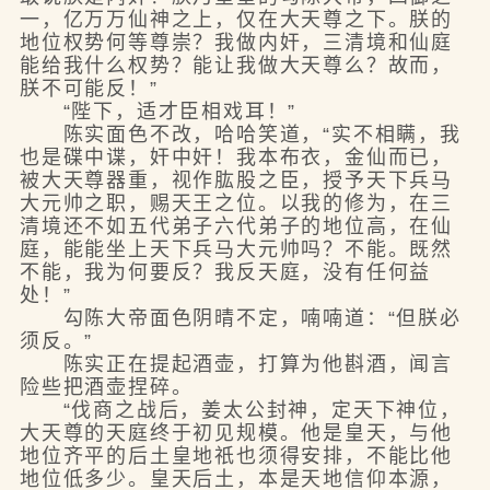
一，亿万万仙神之上，仅在大天尊之下。朕的
地位权势何等尊崇？我做内奸，三清境和仙庭
能给我什么权势？能让我做大天尊么？故而，
朕不可能反！”
“陛下，适才臣相戏耳！”
陈实面色不改，哈哈笑道，“实不相瞒，我
也是碟中谍，奸中奸！我本布衣，金仙而已，
被大天尊器重，视作肱股之臣，授予天下兵马
大元帅之职，赐天王之位。以我的修为，在三
清境还不如五代弟子六代弟子的地位高，在仙
庭，能能坐上天下兵马大元帅吗？不能。既然
不能，我为何要反？我反天庭，没有任何益
处！”
勾陈大帝面色阴晴不定，喃喃道：“但朕必
须反。”
陈实正在提起酒壶，打算为他斟酒，闻言
险些把酒壶捏碎。
“伐商之战后，姜太公封神，定天下神位，
大天尊的天庭终于初见规模。他是皇天，与他
地位齐平的后土皇地祇也须得安排，不能比他
地位低多少。皇天后土，本是天地信仰本源，