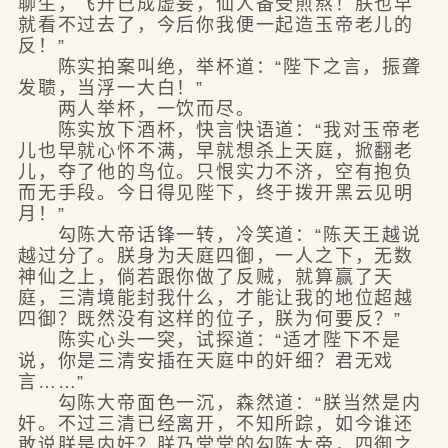
聊生，飞升已成虚妄，仙人备受煎熬！朕也早
就看不过去了，今后你我便一起造玉帝老儿的
反！”
陈实拍案叫绝，举杯道：“陛下之言，振聋
发聩，当浮一大白！”
两人举杯，一饮而尽。
陈实放下酒杯，快言快语道：“我对玉帝老
儿也早就心怀不满，早就想杀上天庭，掀翻老
儿，夺了他的鸟位。只恨实力不济，空有抱负
而无手段。今日得见陛下，终于拨开黑云见明
月！”
勾陈大帝话锋一转，冷笑道：“陈天王越说
越过分了。朕身为天庭四御，一人之下，无数
神仙之上，倘若跟你做了反贼，就算赢了天
庭，三清境能封我什么，才能让我的地位超越
四御？既然没有这样的位子，朕为何要反？”
陈实心头一突，试探道：“适才陛下不是
说，你是三清安插在天庭中的奸细？君无戏
言……”
勾陈大帝面色一沉，森然道：“朕当然是内
奸。不过三清已经离开，不知所踪，如今谁还
敢说朕是内奸？朕乃堂堂的勾陈大帝，四御之