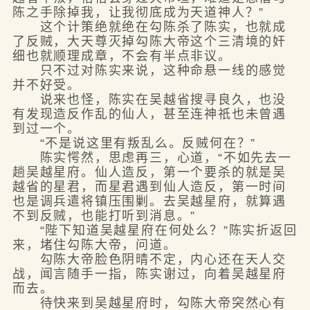
陈之手除掉我，让我彻底成为天道神人？”
这个计策绝就绝在勾陈杀了陈实，也就成
了反贼，大天尊灭掉勾陈大帝这个三清境的奸
细也就顺理成章，不会有半点非议。
只不过对陈实来说，这种命悬一线的感觉
并不好受。
说来也怪，陈实在吴越省搜寻良久，也没
有发现造反作乱的仙人，甚至连神祇也未曾遇
到过一个。
“不是说这里有叛乱么。反贼何在？”
陈实愕然，思虑再三，心道，“不如先去一
趟吴越星府。仙人造反，第一个要杀的就是吴
越省的星君，而星君遇到仙人造反，第一时间
也是调兵遣将镇压围剿。去吴越星府，就算遇
不到反贼，也能打听到消息。”
“陛下知道吴越星府在何处么？”陈实折返回
来，堵住勾陈大帝，问道。
勾陈大帝脸色阴晴不定，内心还在天人交
战，闻言随手一指，陈实谢过，向着吴越星府
而去。
待快来到吴越星府时，勾陈大帝突然心有