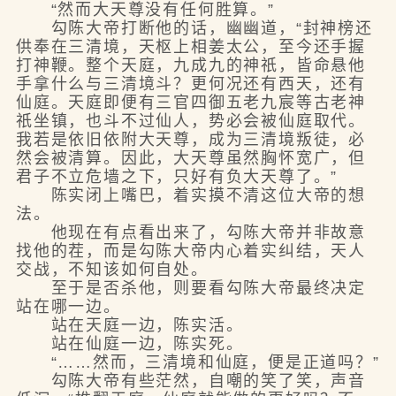
“然而大天尊没有任何胜算。”
勾陈大帝打断他的话，幽幽道，“封神榜还
供奉在三清境，天枢上相姜太公，至今还手握
打神鞭。整个天庭，九成九的神祇，皆命悬他
手拿什么与三清境斗？更何况还有西天，还有
仙庭。天庭即便有三官四御五老九宸等古老神
祇坐镇，也斗不过仙人，势必会被仙庭取代。
我若是依旧依附大天尊，成为三清境叛徒，必
然会被清算。因此，大天尊虽然胸怀宽广，但
君子不立危墙之下，只好有负大天尊了。”
陈实闭上嘴巴，着实摸不清这位大帝的想
法。
他现在有点看出来了，勾陈大帝并非故意
找他的茬，而是勾陈大帝内心着实纠结，天人
交战，不知该如何自处。
至于是否杀他，则要看勾陈大帝最终决定
站在哪一边。
站在天庭一边，陈实活。
站在仙庭一边，陈实死。
“……然而，三清境和仙庭，便是正道吗？”
勾陈大帝有些茫然，自嘲的笑了笑，声音