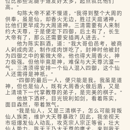
位比那些泥腿子道友好太多，起点就比他们
高。”
勾陈大帝不紧不慢道，“我得到整个大周的
供奉，虽是仙，却香火无边，胜过天庭诸神，
比他们更早成为大周道神。三清需要有人来制
约大天尊，于是便定下四御，后土有了，长生
大帝有了，那么还需要安插两人进去。”
他为陈实斟酒，道：“我大哥伯邑考，被商
人剁成肉泥，制作成肉饼吃了，封神时他被封
为四御之中的紫微大帝。他也得大周香火，神
力极强。但他毕竟是神，难保与大天尊沆瀣一
气。三清须得安排一个仙人混入四御，这个仙
人还需得是神祇。”
“四御的最后一人，便只能是我。我虽是道
神，但也是仙人，既有大周香火做后盾，又是
上清境下一代掌教尊的弟子，是完美的棋子。”
他放下酒杯，目光锐利如剑，看着陈实，
面目森然，带着煞气。
“我是仙人，又是三清棋子，怎么可能背叛
仙人族类，维护大天尊暴政？因此，我坐视天
市垣爆发仙人动乱，攻克宗人宗正等省，壮大
仙人势力。陈天王乃大天尊的鹰犬，来到我天