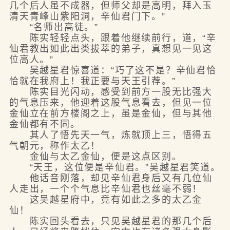
几个后人虽不成器，但师父却是高明，拜入玉
清天青峰山紫阳洞，辛仙君门下。”
“名师出高徒。”
陈实轻轻点头，跟着他继续前行，道，“辛
仙君教出如此出类拔萃的弟子，真想见一见这
位高人。”
吴越星君惊喜道：“巧了这不是？辛仙君恰
恰就在我府上！我正要与天王引荐。”
陈实目光闪动，感受到前方一股无比强大
的气息压来，他迎着这股气息看去，但见一位
金仙立在前方楼阁之上，虽是金仙，但与其他
金仙都有不同。
其人了悟先天一气，炼就顶上三，悟得五
气朝元，称作太乙！
金仙与太乙金仙，便是这点区别。
“天王，这位便是辛仙君。”吴越星君笑道。
他话音刚落，却见辛仙君身后又有几位仙
人走出，一个个气息比辛仙君也丝毫不弱！
这吴越星府中，竟有如此之多的太乙金
仙！
陈实回头看去，只见吴越星君的那几个后