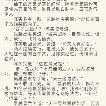
仙子的宫扇是薄纱织就，隔着宫扇隐约可
见佳人面目轮廓，当真是肤白胜雪，五官秀气
诱人。
陈实多看一眼，吴越星君笑道：“那位是西
子乃姬某的内子。”
“西子是仙人？”陈实惊讶道。
吴越星君笑道：“姬某战败，自刎而死，但
内子成仙，飞升地仙界。”
陈实收回目光，赞道：“尊夫人真好看。”
两人继续前行，走出几步，便见三五个仙
人站在一侧的园中赏，见陈实经过，纷纷侧目
看来。
陈实笑道：“这位贤兄是？”
“唔，是我几个不成器的后人，我战败身
死，他们却成仙飞升。”
吴越星君抬手道，“天王这边请。”
陈实收回目光，道：“星君的后人，修为不
浅。如今已经是金仙圆满了吧？我观他们修为
极为雄浑，等闲传承很难有这等法力，不知他
们师承何人？”
吴越星君笑道：“天王果然慧眼如炬。我这