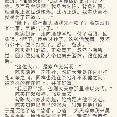
低沉，“推翻天庭，仙庭就能做的更好吗？不
会。反而只会更糟！我身为勾陈，背负神责，
理当阻止这世道堕落。此乃正道。我辈伐商不
就是为了正道么……”
“陛下，这杯断头酒我先不喝了。若是没有
其他事，臣便告退了。”
陈实起身，走向酒肆掌柜，付了酒钱，回
头道，“陛下，臣会过钞了，这顿酒我请。我还
有公干，便不打扰了。留步，留步。”
陈实走出酒肆，正欲离开，忽然心有所
觉，回头便见勾陈大帝也离开酒肆，跟在他身
后。
“这位大帝，是索命无常啊！”
陈实暗道一声不妙，勾陈大帝处在内心挣
扎斗争之间，同样也处在杀他和不杀他之间，
被这样的存在盯上，并非好事。
“我还得平叛，否则大天尊那里难以交代。”
陈实打起精神，飞身而去。
勾陈大帝亦步亦趋，始终距离他不太远。
陈实知道以自己的修为，很难将他甩掉，
于是便绝了这个念想，心道：“大天尊命我来吴
越省平叛，恰恰会穿过天市垣，难道是想借勾