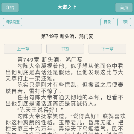
大道之上
介绍
首页
阅读设置
目录
书架
第749章 断头酒，鸿门宴
上一章
书签
下一章
第749章 断头酒，鸿门宴
勾陈大帝凝视着他，似乎想从他面色中看
出他到底是真话还是假话，但他发现这比与大
天尊打上一架还难。
陈实只是刚才有些慌乱，但撒谎之后便泰
然自若，雷打不惊了。
任由勾陈大帝有通天彻地的本领，也看不
出他到底是谎话连篇还是真诚待人。
“陈天王说得好！”
勾陈大帝抚掌笑道，“说得真好！朕就喜欢
你这种爽朗的性格。玉帝老儿，昏庸无能，把
控天庭三十六万年，弄得天下乌烟瘴气，民不