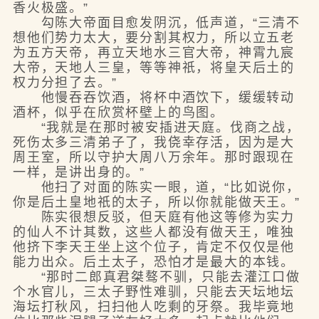
香火极盛。”
勾陈大帝面目愈发阴沉，低声道，“三清不
想他们势力太大，要分割其权力，所以立五老
为五方天帝，再立天地水三官大帝，神霄九宸
大帝，天地人三皇，等等神祇，将皇天后土的
权力分担了去。”
他慢吞吞饮酒，将杯中酒饮下，缓缓转动
酒杯，似乎在欣赏杯壁上的鸟图。
“我就是在那时被安插进天庭。伐商之战，
死伤太多三清弟子了，我侥幸存活，因为是大
周王室，所以守护大周八万余年。那时跟现在
一样，是讲出身的。”
他扫了对面的陈实一眼，道，“比如说你，
你是后土皇地祇的太子，所以你就能做天王。”
陈实很想反驳，但天庭有他这等修为实力
的仙人不计其数，这些人都没有做天王，唯独
他挤下李天王坐上这个位子，肯定不仅仅是他
能力出众。后土太子，恐怕才是最大的本钱。
“那时二郎真君桀骜不驯，只能去灌江口做
个水官儿，三太子野性难驯，只能去天坛地坛
海坛打秋风，扫扫他人吃剩的牙祭。我毕竟地