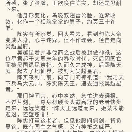
所感，张了张嘴，正欲唤住陈实，却还是忍耐
下来。
他身形变化，鸟喙双翅雷公脸，逐渐收
敛，化作一个相貌堂堂的男子，约莫三十许
岁。
陈实有所察觉，回头看去，看到勾陈大帝
变成人身，心中诧异，但不作理会，径自走向
吴越星府。
吴越星君并非伐商之战后被封做神祇，这
位星君起于大周末年的春秋时代，死后因国亡
而被吴国遗民祭祀，久而久之成神，后跟随天
庭一起去了地仙界，被封为吴越星君。
陈实来到门前，向守门的神祇道：“我乃天
下兵马大元帅，陈实陈天王，速去通报吴越星
君。”
那门神闻言，心中凛然，急忙进去通报。
不过片刻，一尊身材颀长头戴高冠的老者快步
走来，远远笑道：“陈天王远道而来，姬某未能
迎迓，还望恕罪！”
陈实打量这老者，但见他腰间佩剑，背负
吴钩，既有国主之气概，又有神祇之威严。