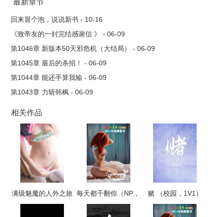
从而一跃成为斗破..
最新章节
回来冒个泡，说说新书 - 10-16
《致帝友的一封完结感谢信 》 - 06-09
第1046章 新版本50天邪危机（大结局） - 06-09
第1045章 最后的杀招！ - 06-09
第1044章 能还手算我输 - 06-09
第1043章 力斩韩枫 - 06-09
相关作品
满级魅魔的人外之旅
每天都干翻你（NP，
赌 （校园，1V1）
高H）