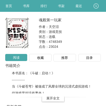
首页
书库
排行
书架
最近
魂殿第一玩家
作者：天空泪
类别：游戏竞技
状态：连载
字数：4748349
点击：
23024
阅读
收藏
推荐
目录
书籍简介
本书原名：《斗破：启动！》
-----------
当《斗破苍穹》被做成了风靡全球的沉浸式虚拟游戏！
但游戏里却没有萧炎！
展开全文
所以海波东为了破除封印，不得不将希望寄托在玩家身上，