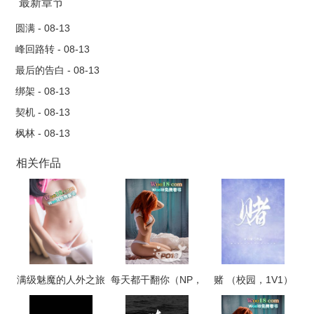
自己腥风血雨的军旅生涯，必须立即回家与一位omega完婚，以
最新章节
保证家族血脉的延续 这位据说来自落魄贵族家庭的小姐，与
圆满 - 08-13
他信息素的契合度达到了奇迹般的100% 以撒是在严苛战场中
峰回路转 - 08-13
淬拔出来的军人，他拥有刀锋般的意志，同时也是alpha沙文主义
最后的告白 - 08-13
的信奉者 收到家书时，他嗤之以鼻 直到他看见了颜
绑架 - 08-13
夕 她有一双漂亮的杏眼，湿红的眼尾与淡粉的耳垂，像只瑟
契机 - 08-13
瑟发抖的兔子，美味可口 alpha的本能濒临失控，想要将她压
枫林 - 08-13
在身下，撕碎、侵占、吞咽 “信息素是个谎言，而omega这种
脆弱的生物，更是毫无吸引力可言。” ——曾经。是的，在见
相关作品
到她之前，他曾经有过这种不成熟的想法。 表面高冷禁欲实
为老婆的头号痴汉男主x娇软美貌万人迷大美女 狼兔cp *
最高级的猎手往往以猎物的方式出现
满级魅魔的人外之旅
每天都干翻你（NP，
赌 （校园，1V1）
高H）