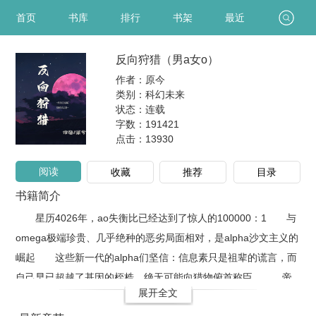
首页
书库
排行
书架
最近
反向狩猎（男a女o）
作者：原今
类别：科幻未来
状态：连载
字数：191421
点击：
13930
阅读
收藏
推荐
目录
书籍简介
星历4026年，ao失衡比已经达到了惊人的100000：1 与
omega极端珍贵、几乎绝种的恶劣局面相对，是alpha沙文主义的
崛起 这些新一代的alpha们坚信：信息素只是祖辈的谎言，而
自己早已超越了基因的桎梏，绝无可能向猎物俯首称臣。 帝
展开全文
国指挥官以撒收到了一封来自家族的警告函： 若他还想继续