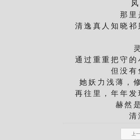
风
那里是
清逸真人知晓祁则
灵泉
通过重重把守的小
但没有
她妖力浅薄，修为
再往里，年年发现
赫然
清澈
上