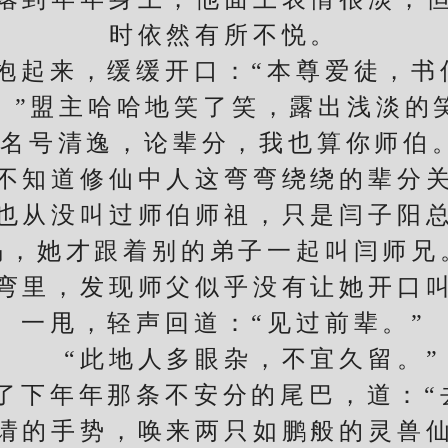
时依然有所不悦。
起来，缓缓开口：“本尊爱徒，书信
”盟主哈哈地笑了笑，露出浅淡的笑
名号清逸，论辈分，我也算你师伯
知道修仙中人这弯弯绕绕的辈分关
从没叫过师伯师祖，只是闫子阳总
喝，她才跟着别的弟子一起叫闫师兄
里，发现师父似乎没有让她开口叫
一甩，轻声回道：“见过前辈。”
“此地人多眼杂，不宜久留。”
年年那条不安分的尾巴，道：“
的手势，唤来两只如鹏般的灵兽仙