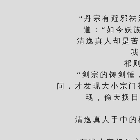
“丹宗有避邪祛污
道：“如今妖
清逸真人却是苦涩
我
祁则眉
“剑宗的铸剑锤，
问，才发现大小宗门
魂，偷天换日
祁
清逸真人手中的棋