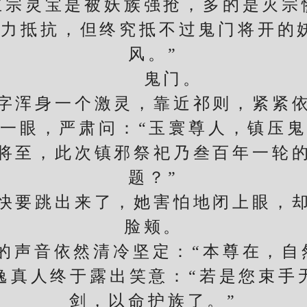
宗灵宝是被妖族强抢，多的是灭宗惨
奋力抵抗，但终究抵不过鬼门将开的
风。”
鬼门。
浑身一个激灵，靠近祁则，紧紧依
眼，严肃问：“玉寰尊人，镇压鬼
将至，此次镇邪祭祀乃叁百年一轮
题？”
要跳出来了，她害怕地闭上眼，却
脸颊。
音依然清冷坚定：“本尊在，自
真人终于露出笑意：“若是您束手
剑，以命护族了。”