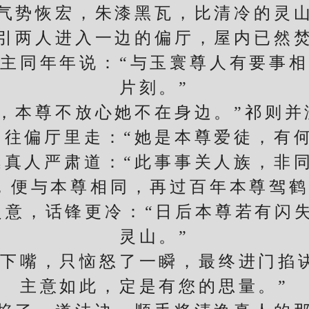
势恢宏，朱漆黑瓦，比清冷的灵山
两人进入一边的偏厅，屋内已然焚
同年年说：“与玉寰尊人有要事相
片刻。”
本尊不放心她不在身边。”祁则并
自往偏厅里走：“她是本尊爱徒，有何
人严肃道：“此事事关人族，非同
便与本尊相同，再过百年本尊驾鹤
之意，话锋更冷：“日后本尊若有闪
灵山。”
嘴，只恼怒了一瞬，最终进门掐诀
主意如此，定是有您的思量。”