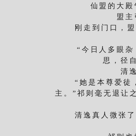
仙盟的大殿气
盟主引
刚走到门口，盟主
“今日人多眼杂，
思，径
清逸真
“她是本尊爱徒，
主。”祁则毫无退让
清逸真人微张了下