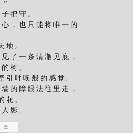
。”
子把守。
心，也只能将唯一的
天地。
见了一条清澈见底，
常的树。
牵引呼唤般的感觉。
墙的障眼法往里走，
的花。
人影。
一章