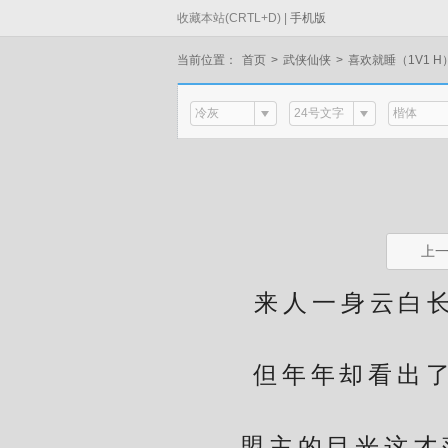
收藏本站(CRTL+D) |
手机版
当前位置：
首页
>
武侠仙侠
>
喜欢就睡（1V1 H
冷灰
24号文字
楷体
上
来人一身云白长衫
周
但年年却看出了他
盟主的目光这才落