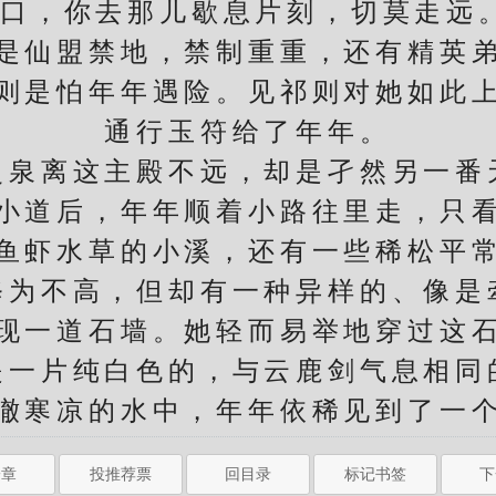
口，你去那儿歇息片刻，切莫走远
仙盟禁地，禁制重重，还有精英弟
是怕年年遇险。见祁则对她如此上
通行玉符给了年年。
离这主殿不远，却是孑然另一番
道后，年年顺着小路往里走，只看
鱼虾水草的小溪，还有一些稀松平
不高，但却有一种异样的、像是
一道石墙。她轻而易举地穿过这石
是一片纯白色的，与云鹿剑气息相同
寒凉的水中，年年依稀见到了一个
一章
投推荐票
回目录
标记书签
下