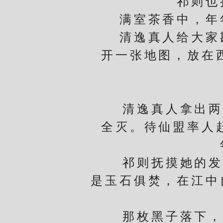
祁则也掐
满室茶香中，年年
清逸真人给大家斟
开一张地图，放在
清逸真人拿出两枚
全灭。待仙盟率人
年年
祁则抚摸她的发顶
是玉石俱焚，在江中
那枚黑子落下，很