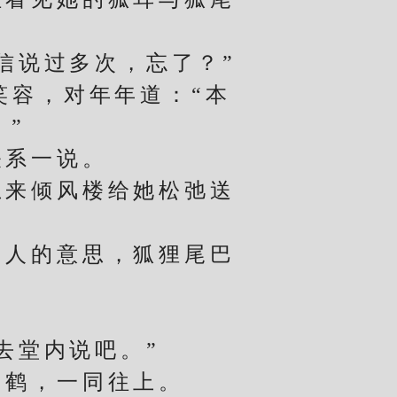
说过多次，忘了？”
容，对年年道：“本
。”
系一说。
来倾风楼给她松弛送
。
人的意思，狐狸尾巴
去堂内说吧。”
鹤，一同往上。