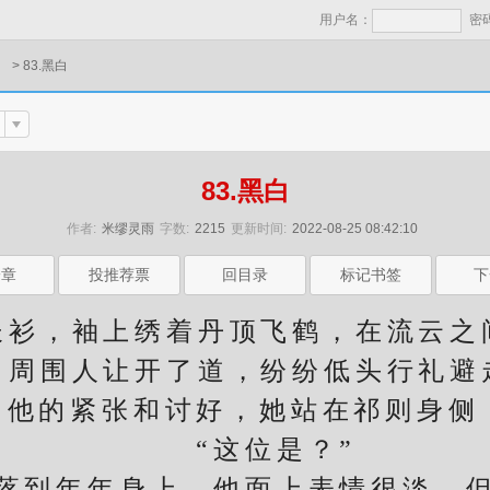
用户名：
密
）
>
83.黑白
83.黑白
作者:
米缪灵雨
字数:
2215
更新时间:
2022-08-25 08:42:10
一章
投推荐票
回目录
标记书签
下
，袖上绣着丹顶飞鹤，在流云之
围人让开了道，纷纷低头行礼避
的紧张和讨好，她站在祁则身侧，
“这位是？”
到年年身上，他面上表情很淡，但