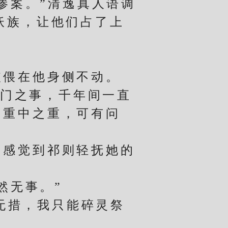
案。”清逸真人语调
妖族，让他们占了上
偎在他身侧不动。
门之事，千年间一直
的重中之重，可有问
感觉到祁则轻抚她的
然无事。”
无措，我只能碎灵祭