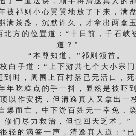
了一道法诀，顺手将清逸真人的那
被祁则小心翼翼地放了下来，满盘
满茶盏，沉默许久，才拿出两盒玉
西北方的位置道：“十日前，千石峡
道？”
“本尊知道。”祁则颔首。
白子道：“上下游共七个大小宗门
赶到时，周围上百村落已无活口，死
吃糕点的手一抖，显然是被吓到
以作安抚，但清逸真人又拿出一枚
自爆而亡，中下游百姓无一幸免，
修们尽力救治，但也回天乏术。”
轻的滴答一声，清逸真人道：“已