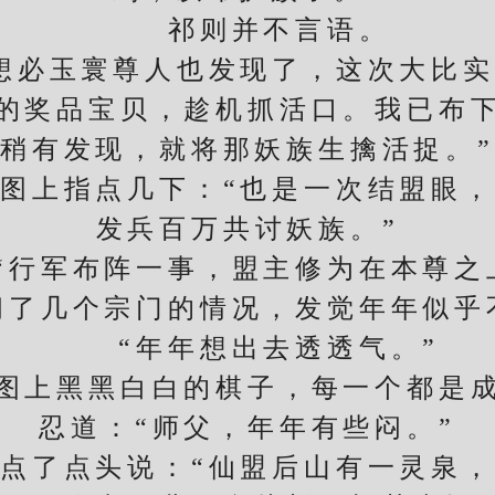
祁则并不言语。
必玉寰尊人也发现了，这次大比实
的奖品宝贝，趁机抓活口。我已布
稍有发现，就将那妖族生擒活捉。”
上指点几下：“也是一次结盟眼，
发兵百万共讨妖族。”
军布阵一事，盟主修为在本尊之
几个宗门的情况，发觉年年似乎
“年年想出去透透气。”
上黑黑白白的棋子，每一个都是成
忍道：“师父，年年有些闷。”
了点头说：“仙盟后山有一灵泉，