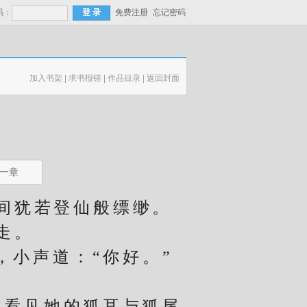
码：
免费注册
忘记密码
加入书架
|
求书报错
|
作品目录
|
返回封面
一章
间犹若登仙般缥缈。
走。
小声道：“你好。”
看见她的狐耳与狐尾