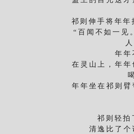
祁则伸手将年年抱
“百闻不如一见。
人
年年不
在灵山上，年年也
年年坐在祁则臂弯
祁则轻拍了下
清逸比了个请