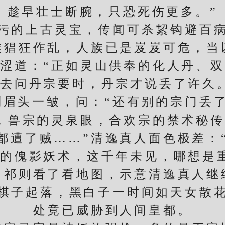
趁早壮士断腕，只恐死伤更多。”
的上古灵宝，传闻可杀絜钩避百病
族猖狂作乱，人族已是岌岌可危，当
道：“正如灵山供奉的化人丹、双
去问丹宗要时，丹宗才说丢了许久
头一皱，问：“还有别的宗门丢了
兽宗的灵泉眼，合欢宗的禁术秘传
都遭了贼……”清逸真人面色极差：
的傀影妖术，这千年未见，哪想是
则看了看地图，示意清逸真人继
子起落，黑白子一时间如天女散花
处竟已威胁到人间皇都。