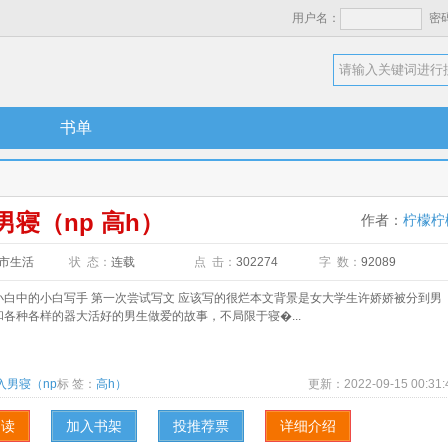
用户名：
密
书单
男寝（np 高h）
作者：
柠檬柠
市生活
状 态：
连载
点 击：
302274
字 数：
92089
中的小白写手 第一次尝试写文 应该写的很烂本文背景是女大学生许娇娇被分到男
各种各样的器大活好的男生做爱的故事，不局限于寝�...
入男寝（np
标 签：
高h）
更新：
2022-09-15 00:31:
阅读
加入书架
投推荐票
详细介绍