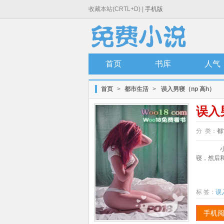
收藏本站(CRTL+D) |
手机版
首页
书库
人气
首页
>
都市生活
>
误入男寝（np 高h）
误入
分 类：
都
小白
寝，然后和
标 签：
误
手机