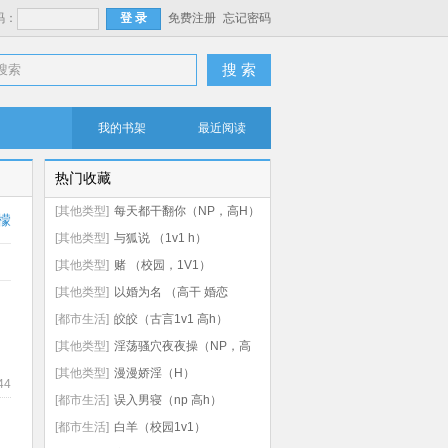
码：
免费注册
忘记密码
搜 索
我的书架
最近阅读
热门收藏
[其他类型]
每天都干翻你（NP，高H）
檬
[其他类型]
与狐说 （1v1 h）
[其他类型]
赌 （校园，1V1）
[其他类型]
以婚为名 （高干 婚恋
1v1）
[都市生活]
皎皎（古言1v1 高h）
[其他类型]
淫荡骚穴夜夜操（NP，高
H）
[其他类型]
漫漫娇淫（H）
44
[都市生活]
误入男寝（np 高h）
[都市生活]
白羊（校园1v1）