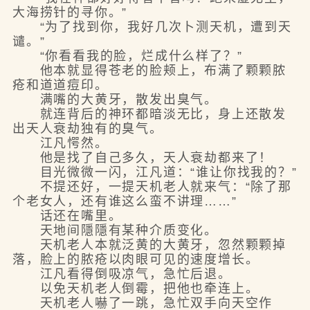
大海捞针的寻你。”
“为了找到你，我好几次卜测天机，遭到天
谴。”
“你看看我的脸，烂成什么样了？”
他本就显得苍老的脸颊上，布满了颗颗脓
疮和道道痘印。
满嘴的大黄牙，散发出臭气。
就连背后的神环都暗淡无比，身上还散发
出天人衰劫独有的臭气。
江凡愕然。
他是找了自己多久，天人衰劫都来了！
目光微微一闪，江凡道：“谁让你找我的？”
不提还好，一提天机老人就来气：“除了那
个老女人，还有谁这么蛮不讲理……”
话还在嘴里。
天地间隱隱有某种介质变化。
天机老人本就泛黄的大黄牙，忽然颗颗掉
落，脸上的脓疮以肉眼可见的速度增长。
江凡看得倒吸凉气，急忙后退。
以免天机老人倒霉，把他也牵连上。
天机老人嚇了一跳，急忙双手向天空作