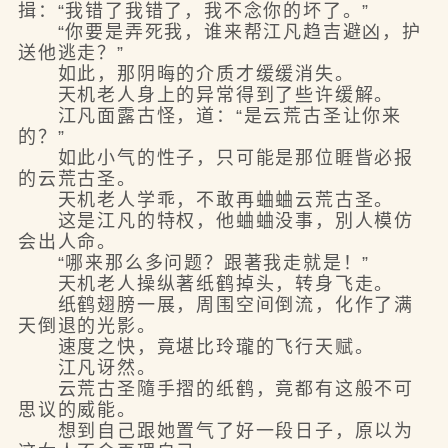
揖：“我错了我错了，我不念你的坏了。”
“你要是弄死我，谁来帮江凡趋吉避凶，护
送他逃走？”
如此，那阴晦的介质才缓缓消失。
天机老人身上的异常得到了些许缓解。
江凡面露古怪，道：“是云荒古圣让你来
的？”
如此小气的性子，只可能是那位睚眥必报
的云荒古圣。
天机老人学乖，不敢再蛐蛐云荒古圣。
这是江凡的特权，他蛐蛐没事，別人模仿
会出人命。
“哪来那么多问题？跟著我走就是！”
天机老人操纵著纸鹤掉头，转身飞走。
纸鹤翅膀一展，周围空间倒流，化作了满
天倒退的光影。
速度之快，竟堪比玲瓏的飞行天赋。
江凡讶然。
云荒古圣隨手摺的纸鹤，竟都有这般不可
思议的威能。
想到自己跟她置气了好一段日子，原以为