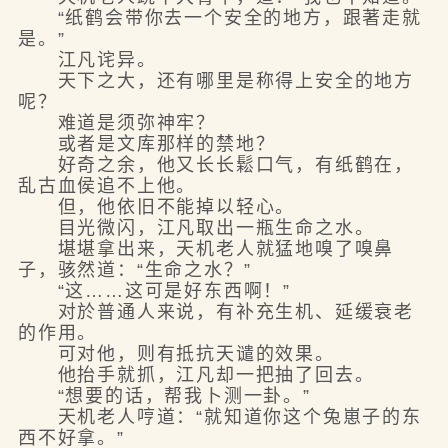
“纸鹤会带你去一个安全的地方，跟著走就
是。”
江凡诧异。
天下之大，还有哪里是称得上安全的地方
呢？
难道是须弥神牢？
或者是文库那样的禁地？
好奇之余，他又长长鬆口气，有纸鹤在，
乱古血侯追不上他。
但，他依旧不能掉以轻心。
目光微闪，江凡取出一瓶生命之水。
堪堪拿出来，天机老人就猛地嗅了嗅鼻
子，骇然道：“生命之水？”
“这……这可是好东西啊！”
对於普通人来说，有补充生机、延缓衰老
的作用。
可对他，则有抵抗天谴的效果。
他抬手就抓，江凡却一把抽了回去。
“想要的话，帮我卜测一卦。”
天机老人哼道：“就知道你这个兔崽子的东
西不好拿。”