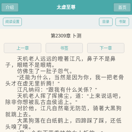
太虚至尊
介绍
首页
阅读设置
目录
书架
第2309章 卜测
上一章
书签
下一章
天机老人远远的瞪著江凡，鼻子不是鼻
子，眼睛不是眼睛。
仿佛生了一肚子怨气。
“还能为什么，当然是因为你，我一把老骨
头才在虚无里折腾！”
江凡纳闷：“跟我有什么关係？”
天机老人挥了挥拂尘，道：“上来说话吧，
除非你想被乱古血侯追上。”
对於他，江凡自然毫无防范，骑著大黑狗
就跳上去。
大黑狗落在白纸鹤上，四蹄踩了踩，还低
头嗅了嗅。