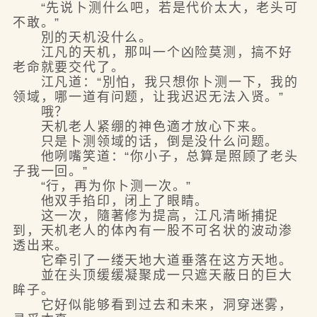
“先说卜测什么吧，若是代价太大，老头可
不敢。”
別的天机没什么。
江凡的天机，那叫一个凶险莫测，搞不好
老命就要交代了。
江凡道：“別怕，我只想你卜测一下，我的
领域，哪一道有问题，让我迟迟无法入贤。”
哦？
天机老人紧绷的神色適才放心下来。
只是卜测领域的话，倒是没什么问题。
他咧嘴笑道：“你小子，总算是照顾了老头
子我一回。”
“行，再为你卜测一次。”
他双手掐印，闭上了眼睛。
这一次，隨著修为提高，江凡清晰捕捉
到，天机老人的体內有一股不可名状的波动渗
透出来。
它牵引了一缕天地大道垂落在这方天地。
並在头顶缓缓凝聚成一只遮天蔽日的巨大
眸子。
它好似能够看到过去和未来，洞穿迷雾，