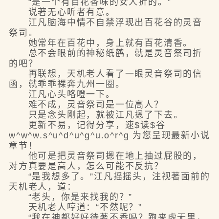
“是一个有百花香味的女人折的。”
说著无心听者有意。
江凡脑海中情不自禁浮现出百花谷的灵音
祭司。
她常年在百花中，身上就有百花清香。
总不会眼前的神秘纸鹤，就是灵音祭司折
的吧？
再联想，天机老人看了一眼灵音祭司的信
函，就乖乖裸奔九州一圈。
江凡心头咯噔一下。
难不成，灵音祭司是一位高人？
只是念头刚起，就被江凡摁了下去。
更新不易，记得分享，速$读$谷
w^w^w.s^u^d^u^g^u.o^r^g 为您呈现最新小说
章节！
他可是把灵音祭司摁在地上抽过屁股的，
对方真要是高人，怎么可能不反抗？
“是我想多了。”江凡摇摇头，注视著面前的
天机老人，道：
“老头，你是来找我的？”
天机老人哼道：“不然呢？”
“我在神都好好待著不香吗？跑来虚无里，