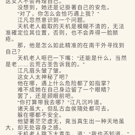
这女人不会再理自己。
没想到，她还是记掛著自己的安危。
“对了，你怎么会恰巧遇上我？”
江凡忽然意识到一个问题。
天机老人截取的天机是模糊不清的，无法
准確定位其位置，否则，也不会弄得一脸脓
疮。
那，他是怎么如此精准的在南干外寻找到
自己？
天机老人咂巴一下嘴：“还能是什么，当然
是老……云荒古圣告诉我的。”
江凡眉头皱了皱。
这女人太神秘了吧？
他在哪，遇上什么危险都了如指掌？
难不成她在自己身边留了一个眼睛？
罢了，还是顾眼前吧。
“你打算带我去哪？”江凡沉吟道。
诸天虽大，但乱古血侯隨处都可去。
躲在哪都不安全。
他望著茫茫虚无，竟当真生出一种天地虽
大，却无处容身之感。
天机老人跳下大青牛，道：“我也不知道。”