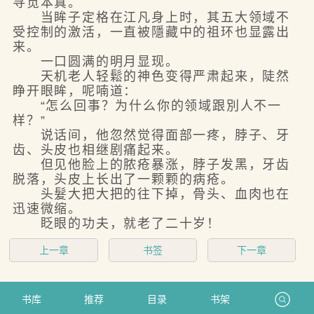
寻觅本真。
当眸子定格在江凡身上时，其五大领域不
受控制的激活，一直被隱藏中的祖环也显露出
来。
一口圆满的明月显现。
天机老人轻鬆的神色变得严肃起来，陡然
睁开眼眸，呢喃道：
“怎么回事？为什么你的领域跟別人不一
样？”
说话间，他忽然觉得面部一疼，脖子、牙
齿、头皮也相继剧痛起来。
但见他脸上的脓疮暴涨，脖子发黑，牙齿
脱落，头皮上长出了一颗颗的病疮。
头髮大把大把的往下掉，骨头、血肉也在
迅速微缩。
眨眼的功夫，就老了二十岁！
上一章
书签
下一章
书库
推荐
目录
书架