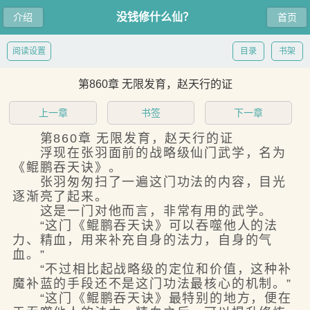
没钱修什么仙？
介绍
首页
阅读设置
目录
书架
第860章 无限发育，赵天行的证
上一章
书签
下一章
第860章 无限发育，赵天行的证
浮现在张羽面前的战略级仙门武学，名为
《鲲鹏吞天诀》。
张羽匆匆扫了一遍这门功法的内容，目光
逐渐亮了起来。
这是一门对他而言，非常有用的武学。
“这门《鲲鹏吞天诀》可以吞噬他人的法
力、精血，用来补充自身的法力，自身的气
血。”
“不过相比起战略级的定位和价值，这种补
魔补蓝的手段还不是这门功法最核心的机制。”
“这门《鲲鹏吞天诀》最特别的地方，便在