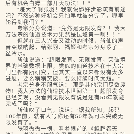
后有机会白嫖一部开天功法！！”
“赚大了啊张羽！我就说舔好步影疏有前途
吧？不然这种好机会只怕早就被分完了，哪里
轮得到我们？”
考宗分身说道：“竟然是无限发育？！我大
万法宗的仙道技术力果然是昆墟第一啊！！”
但就在三人兴奋又激动的时候，斩仙的声
音突然响起，给张羽、福姬和考宗分身泼了一
盆冷水。
斩仙说道：“超限发育、无限发育，突破境
界的基础数据上限，类似的仙道技术在十大宗
门里都有所研究，但其实一直以来都没有太多
进展，要么稍稍突破，要么持续时间太短。”
考宗分身不服气道：“那是其他宗门尽数废
物！我大万法的仙道技术世间第一！超限发育
已经实现，没看到无限发育说是还有50年就能
完成了吗？”
斩仙叹了口气，说道：“据我所知，起码
100年前，就有人号称还有50年就可以突破无
限发育了。”
张羽微微一愣，看着眼前的《鲲鹏吞天