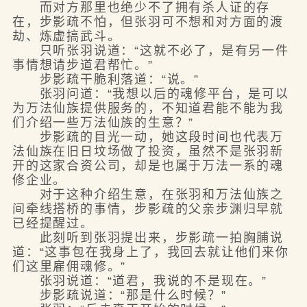
而对方那里也绝少不了拥有杀人证的存
在，步影疏不怕，但张羽可不想和对方面的渡
劫、炼虚搞武斗。
只听张羽说道：“这就不必了，是有另一件
事情想请步道君帮忙。”
步影疏干脆利落道：“说。”
张羽问道：“我想以后的魂修平台，是可以
为万法仙族提供服务的，不知道君能不能为我
们介绍一些万法仙族的生意？”
步影疏的目光一动，她这段时间也代表万
法仙族在旧日坟场做了投资，虽然不是张羽新
开的这家合资公司，却是也属于万法一系的魂
修企业。
对于这种介绍生意，在张羽和万法仙族之
间牵线搭桥的事情，步影疏的父亲步渊归早就
已经提醒过。
此刻听到张羽提出来，步影疏一拍胸脯说
道：“这事包在我身上了，我回去就让他们来你
们这里雇佣魂修。”
张羽说道：“道君，我说的不是现在。”
步影疏说道：“那是什么时候？”