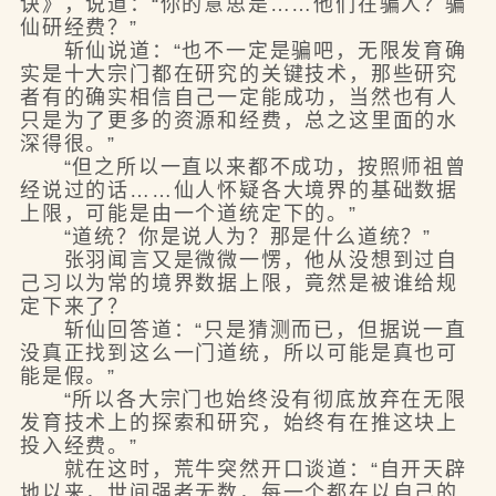
诀》，说道：“你的意思是……他们在骗人？骗
仙研经费？”
斩仙说道：“也不一定是骗吧，无限发育确
实是十大宗门都在研究的关键技术，那些研究
者有的确实相信自己一定能成功，当然也有人
只是为了更多的资源和经费，总之这里面的水
深得很。”
“但之所以一直以来都不成功，按照师祖曾
经说过的话……仙人怀疑各大境界的基础数据
上限，可能是由一个道统定下的。”
“道统？你是说人为？那是什么道统？”
张羽闻言又是微微一愣，他从没想到过自
己习以为常的境界数据上限，竟然是被谁给规
定下来了？
斩仙回答道：“只是猜测而已，但据说一直
没真正找到这么一门道统，所以可能是真也可
能是假。”
“所以各大宗门也始终没有彻底放弃在无限
发育技术上的探索和研究，始终有在推这块上
投入经费。”
就在这时，荒牛突然开口谈道：“自开天辟
地以来，世间强者无数，每一个都在以自己的