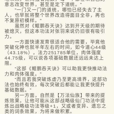
意志改变世界，甚至是定下道统。”
“一门又一门的道统，哪怕已经失去了主
人，也早就将整个世界改造得面目全非，再也
不复原初模样。”
虽然对《鲲鹏吞天诀》达到开天级的期待
被熄灭，但这本功法对张羽来说仍旧很有吸引
力。
一方面快速发育很适合他的需要，毕竟他
突破化神也就半年左右的时间，如今道心44级
（43.18%），法力251785单位，肉体强度
44.75级，可以说各项基础数据还远远未达上
限。
“这部《鲲鹏吞天诀》可以助我更快推动法
力和肉体强度。”
“而且若我突破炼虚乃至更高境界，这部功
法也始终有效，每次突破后都能让我更快提升
基础数据。”
另一方面，自然是【万法仙族】带来的提
炼效果，让他可能从这部战略级仙门功法中提
炼出战略级功法等级+1，又或者变异、遗忘之
类的词条效果，为将来做积累。