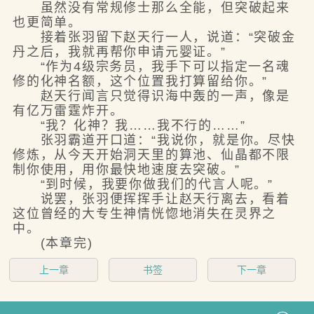
虽然没有常规修士那么全能，但突破起来
也更简单。
接着张羽留下赵天行一人，说道：“突破金
丹之后，我就再帮你申请元婴证。”
“作为4级宗务员，我手下可以指定一名魂
修的化神名额，这个位置我打算留给你。”
赵天行闻言只觉得识海中轰的一声，像是
有亿万雷霆炸开。
“我？化神？我……我不行的……”
张羽霸道开口道：“我说你，就是你。尽快
修炼，从今天开始洞天里的算池、仙晶都不限
制你使用，用你最快地速度去突破。”
“到时候，我要你做我们的代言人呢。”
说罢，张羽便挥挥手让赵天行离去，看着
这位曾经的大专生神情恍惚地消失在灵界之
中。
(本章完)
上一章
书签
下一章