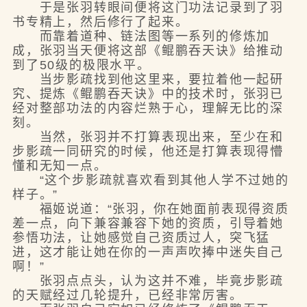
于是张羽转眼间便将这门功法记录到了羽
书专精上，然后修行了起来。
而靠着道种、链法图等一系列的修炼加
成，张羽当天便将这部《鲲鹏吞天诀》给推动
到了50级的极限水平。
当步影疏找到他这里来，要拉着他一起研
究、提炼《鲲鹏吞天诀》中的技术时，张羽已
经对整部功法的内容烂熟于心，理解无比的深
刻。
当然，张羽并不打算表现出来，至少在和
步影疏一同研究的时候，他还是打算表现得懵
懂和无知一点。
“这个步影疏就喜欢看到其他人学不过她的
样子。”
福姬说道：“张羽，你在她面前表现得资质
差一点，向下兼容兼容下她的资质，引导着她
参悟功法，让她感觉自己资质过人，突飞猛
进，这才能让她在你的一声声吹捧中迷失自己
啊！”
张羽点点头，认为这并不难，毕竟步影疏
的天赋经过几轮提升，已经非常厉害。