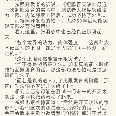
按照开发者的诉说，《鲲鹏吞天诀》最近
一次超限发育的实验中，测试者大幅度突破法
力上限、肉体强度上限后，成功坚持了21秒。
而按照开发者的预计，大约50年后就能实
现无限发育的商用化。
看到这里，张羽心中也已经真正惊讶起
来。
“各个境界的法力、肉体强度……这两种大
基础属性的上限，都是十大宗门联手检测，勘
定的。”
“这个上限竟然能被无限突破？！”
“怪不得是战略级功法。如果真的能长时间
维持超限发育的话，那这部功法恐怕就是镇派
级的功法了。”
“而若是真的进入到了无限发育的阶段，那
这门功法怕不就是开天级了！”
想到自己有可能在测试一门未来的开天级
功法，张羽也微微激动了起来。
福姬也跟着惊喜道：“竟然是开天功法的雏
形？那我们这次的测试表现比较好的话，以后
会不会版本更新也邀请我们测试？那岂不是以