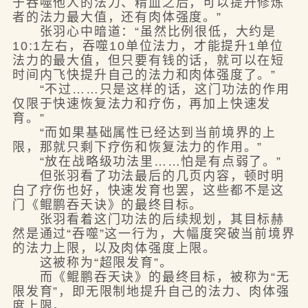
于吞噬他人的法力、精血之后，可以提升修炼
者的法力最大值，还有肉体强度。”
张羽心中暗道：“虽然比例很低，大约是
10:1左右，吞噬10单位法力，才能提升1单位
法力的最大值，但只要有钱的话，就可以在短
时间内飞快提升自己的法力和肉体强度了。”
“不过……只是这样的话，这门功法的作用
仅限于快速恢复法力和疗伤，再加上快速发
育。”
“而如果基础属性已经达到当前境界的上
限，那就只剩下疗伤和恢复法力的作用。”
“放在战略级功法里……怕是有点弱了。”
但张羽看了功法最后的几页内容，顿时明
白了疗伤也好，快速发育也罢，这些都不是这
门《鲲鹏吞天诀》的最终目标。
张羽看着这门功法的后续规划，其目标赫
然是通过“吞噬”这一行为，大幅度突破当前境界
的法力上限，以及肉体强度上限。
这被称为“超限发育”。
而《鲲鹏吞天诀》的最终目标，被称为“无
限发育”，即无限制地提升自己的法力、肉体强
度上限。