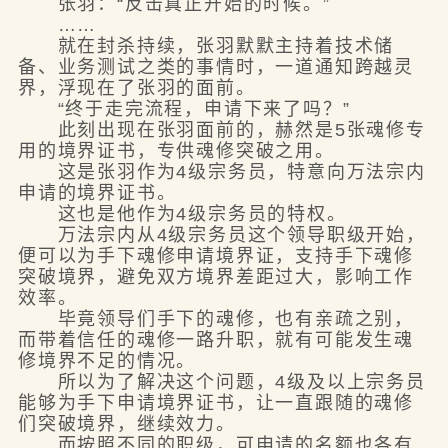
张羽：“反击真正开始的时候。”
……
就在封杀持续，张羽默默主持着技术储
备、业务测试之类的事情时，一道通知跨越灵
界，浮现在了张羽的面前。
“终于走完流程，申请下来了吗？”
此刻出现在张羽面前的，赫然是5张魂修专
用的境界证书，专供魂修突破之用。
这是张羽作为4级宗务员，特意向万法宗内
申请的境界证书。
这也是他作为4级宗务员的特权。
万法宗内从4级宗务员这个领导职级开始，
便可以为手下魂修申请境界证，支持手下魂修
突破境界，避免双方境界差距过大，影响工作
效率。
毕竟领导们手下的魂修，也有亲疏之别，
而带着信任的魂修一路升职，就有可能发生魂
修境界不足的情况。
所以为了解决这个问题，4级及以上宗务员
能够为手下申请境界证书，让一直跟随的魂修
们突破境界，继续效力。
而按照不同的职级，可申请的名额也各有