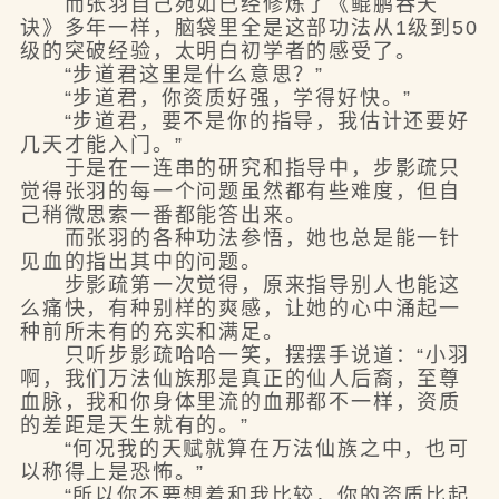
而张羽自己宛如已经修炼了《鲲鹏吞天
诀》多年一样，脑袋里全是这部功法从1级到50
级的突破经验，太明白初学者的感受了。
“步道君这里是什么意思？”
“步道君，你资质好强，学得好快。”
“步道君，要不是你的指导，我估计还要好
几天才能入门。”
于是在一连串的研究和指导中，步影疏只
觉得张羽的每一个问题虽然都有些难度，但自
己稍微思索一番都能答出来。
而张羽的各种功法参悟，她也总是能一针
见血的指出其中的问题。
步影疏第一次觉得，原来指导别人也能这
么痛快，有种别样的爽感，让她的心中涌起一
种前所未有的充实和满足。
只听步影疏哈哈一笑，摆摆手说道：“小羽
啊，我们万法仙族那是真正的仙人后裔，至尊
血脉，我和你身体里流的血那都不一样，资质
的差距是天生就有的。”
“何况我的天赋就算在万法仙族之中，也可
以称得上是恐怖。”
“所以你不要想着和我比较，你的资质比起