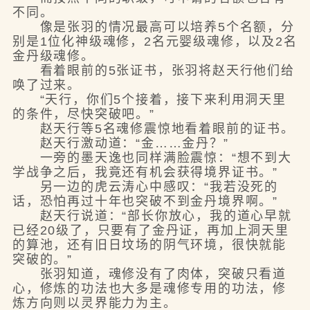
不同。
像是张羽的情况最高可以培养5个名额，分
别是1位化神级魂修，2名元婴级魂修，以及2名
金丹级魂修。
看着眼前的5张证书，张羽将赵天行他们给
唤了过来。
“天行，你们5个接着，接下来利用洞天里
的条件，尽快突破吧。”
赵天行等5名魂修震惊地看着眼前的证书。
赵天行激动道：“金……金丹？”
一旁的墨天逸也同样满脸震惊：“想不到大
学战争之后，我竟还有机会获得境界证书。”
另一边的虎云涛心中感叹：“我若没死的
话，恐怕再过十年也突破不到金丹境界啊。”
赵天行说道：“部长你放心，我的道心早就
已经20级了，只要有了金丹证，再加上洞天里
的算池，还有旧日坟场的阴气环境，很快就能
突破的。”
张羽知道，魂修没有了肉体，突破只看道
心，修炼的功法也大多是魂修专用的功法，修
炼方向则以灵界能力为主。