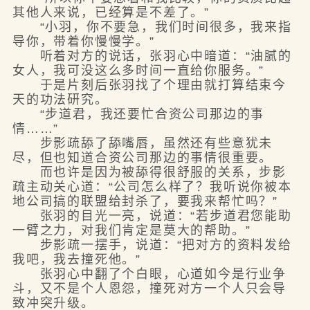
其他人来说，已经算是不差了。”
“小羽，你不要急，我们时间很多，我来指
导你，带着你慢慢学。”
听着对方的说话，张羽心中暗道：“油腻的
女人，我可没这么多时间一直给你服务。”
于是片刻后张羽找了个理由就打算结束今
天的功法研究。
“步道君，我还要忙合资公司那边的事
情……”
步影疏舔了舔嘴唇，虽然还有些意犹未
尽，但也知道合资公司那边的事情很重要。
而也许是因为被舔得很舒服的关系，步影
疏主动关心道：“公司怎么样了？我听说你被本
地公司搞的联盟给封杀了，要我来帮忙吗？”
张羽的目光一亮，说道：“若步道君您能助
一臂之力，对我们肯定是莫大的帮助。”
步影疏一摆手，说道：“把对方的资料发给
我吧，我去撞死他。”
张羽心中翻了个白眼，心道如今是行业争
斗，又不是个人恩怨，撞死对方一个人只会导
致冲突升级。